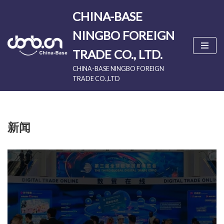
CHINA-BASE
Skip
NINGBO FOREIGN
to
content
TRADE CO., LTD.
CHINA-BASE NINGBO FOREIGN
TRADE CO.,LTD
新闻