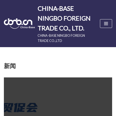
CHINA-BASE
Skip
NINGBO FOREIGN
to
content
TRADE CO., LTD.
CHINA-BASE NINGBO FOREIGN
TRADE CO.,LTD
新闻