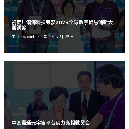
祝贺！潜海科技荣获2024全球数字贸易创新大
赛铜奖
由
cbnb, cbnb
2024 年 9 月 29 日
中基惠通元宇宙平台实力亮相数贸会