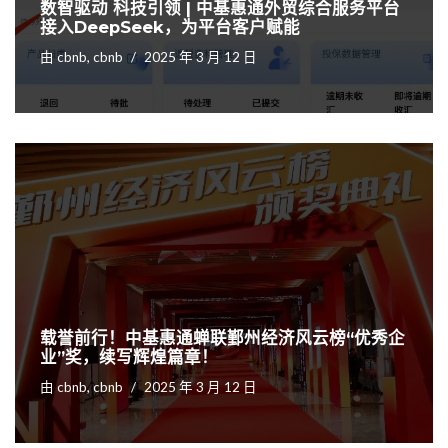
数智驱动 科技引领 | 中基惠通外贸综合服务平台
接入DeepSeek，为平台客户赋能
由
cbnb, cbnb
2025 年 3 月 12 日
载誉前行！中基惠通蝉联鄞州经济风云榜“优秀企
业”奖，续写辉煌篇章！
由
cbnb, cbnb
2025 年 3 月 12 日