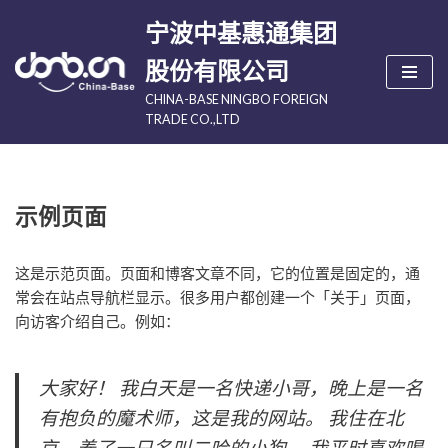
宁波中基惠通集团
跳
股份有限公司
至
CHINA-BASE NINGBO FOREIGN
正
TRADE CO.,LTD
文
示例页面
这是示范页面。页面和博客文章不同，它的位置是固定的，通
常会在站点导航栏显示。很多用户都创建一个「关于」页面，
向访客介绍自己。例如：
大家好！ 我白天是一名快递小哥，晚上是一名
有抱负的魔术师，这是我的网站。 我住在北
京，养了一只名叫二哈的小狗。 我平时喜欢喝