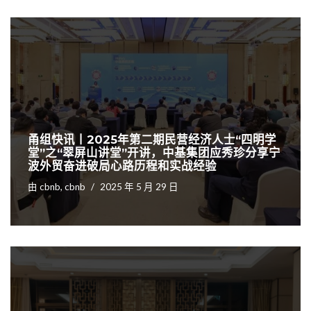
甬组快讯丨2025年第二期民营经济人士“四明学
堂”之“翠屏山讲堂”开讲，中基集团应秀珍分享宁
波外贸奋进破局心路历程和实战经验
由
cbnb, cbnb
2025 年 5 月 29 日