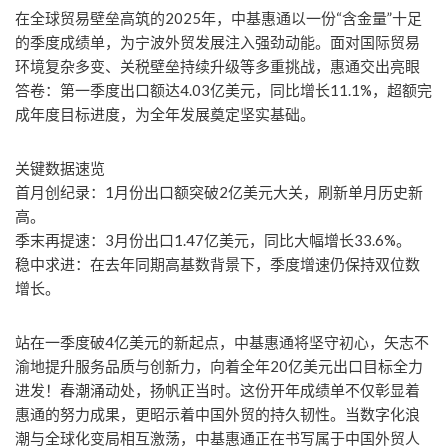
在全球贸易壁垒高筑的2025年，中基惠通以一份“含金量”十足
的季度成绩单，为宁波外贸发展注入强劲动能。面对国际贸易
环境复杂多变、关税壁垒持续升级等多重挑战，惠通交出亮眼
答卷：第一季度出口额达4.03亿美元，同比增长11.1%，超额完
成年度目标进度，为全年发展奠定坚实基础。
关键数据速览
首月创纪录：1月份出口额突破2亿美元大关，刷新单月历史新
高。
季末再提速：3月份出口1.47亿美元，同比大幅增长33.6%。
稳中求进：在去年同期高基数背景下，季度增速仍保持双位数
增长。
站在一季度破4亿美元的新起点，中基惠通将坚守初心，矢志不
渝地提升服务品质与创新力，向着全年20亿美元出口目标全力
进发！春潮涌动处，扬帆正当时。这份开年成绩单不仅彰显着
惠通的努力成果，更昭示着中国外贸的持久韧性。当数字化浪
潮与全球化变局相互激荡，中基惠通正在书写属于中国外贸人