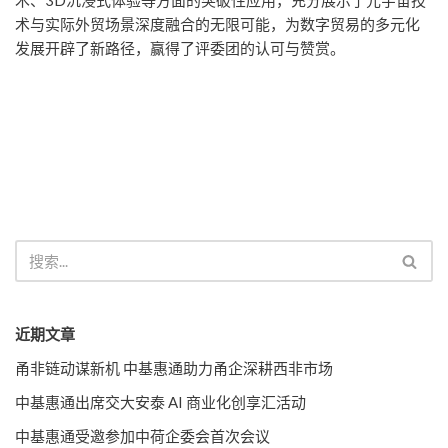
术、3D沉浸式体验等方面的突破性应用，充分展示了元宇宙技
术与实际外贸场景深度融合的无限可能，为数字贸易的多元化
发展开辟了新路径，赢得了评委团的认可与赞赏。
近期文章
甬非链动谋新机 中基惠通助力甬企深耕西非市场
中基惠通出席交大安泰 AI 商业化创享汇活动
中基惠通受邀参加中荷企委会首次会议