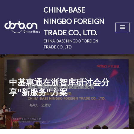
CHINA-BASE
Skip
NINGBO FOREIGN
to
content
TRADE CO., LTD.
CHINA-BASE NINGBO FOREIGN
TRADE CO.,LTD
中基惠通在浙智库研讨会分
享“新服务”方案