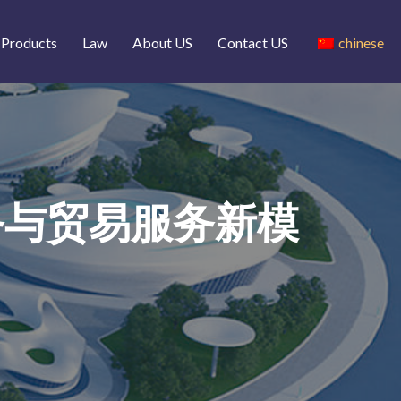
Products
Law
About US
Contact US
chinese
务与贸易服务新模