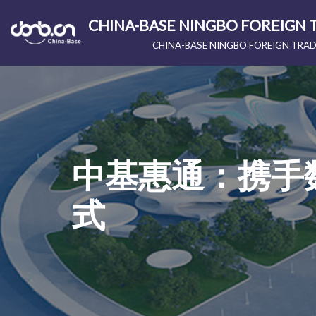
CHINA-BASE NINGBO FOREIGN T
Skip
CHINA-BASE NINGBO FOREIGN TRAD
to
content
中基惠通：携手
式