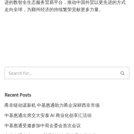
进的数智全生态服务贸易平台，推动中国外贸以更先进的方式
走向全球，为鄞州经济的持续繁荣贡献更多力量。
Recent Posts
甬非链动谋新机 中基惠通助力甬企深耕西非市场
中基惠通出席交大安泰 AI 商业化创享汇活动
中基惠通受邀参加中荷企委会首次会议