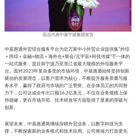
应总代表中基宁波集团发言
中基惠通外贸综合服务平台为近万家中小外贸企业提供集“外综
＋跨综＋金融+物流＋海外仓+展会/元宇宙+科技传媒”于一体的
一站式服务，是目前宁波乃至浙江省最大规模的外综服务平
台。面对2023年复杂多变的市场环境，中基惠通始终坚持创新
驱动的发展理念，以客户需求为核心，不断提升服务质量与服
务水平，赢得了政府与市场的广泛赞誉。在全体员工的共同努
力下，公司达成全年出口额16.2亿美元，不仅在业务规模上保
持稳健，更在市场开拓、技术研发等方面取得了显著的突破与
创新。
展望未来，中基惠通将继续深耕外贸业务，以数字科技为支
撑，不断探索新的业务模式和技术应用。公司将倾力打造更先