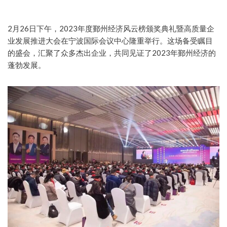
2月26日下午，2023年度鄞州经济风云榜颁奖典礼暨高质量企
业发展推进大会在宁波国际会议中心隆重举行。这场备受瞩目
的盛会，汇聚了众多杰出企业，共同见证了2023年鄞州经济的
蓬勃发展。