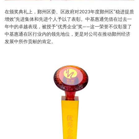
在颁奖典礼上，鄞州区委、区政府对2023年度鄞州区“稳进提质
增效”先进集体和先进个人予以了表彰。中基惠通凭借在过去一
年中的卓越表现，被授予“优秀企业”奖——这一荣誉不仅彰显了
中基惠通在区行业内的领先地位，更是对公司在推动鄞州经济
发展中所作贡献的肯定。